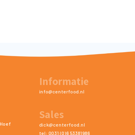
Informatie
info@centerfood.nl
Sales
 Hoef
dick@centerfood.nl
tel: 0031 (0)6 53381986