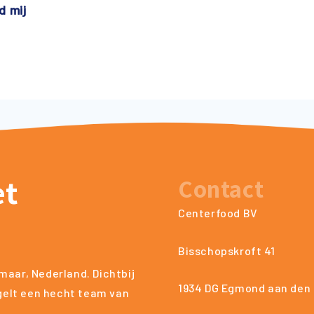
d mij
et
Contact
Centerfood BV
Bisschopskroft 41
maar, Nederland. Dichtbij
1934 DG Egmond aan den
egelt een hecht team van