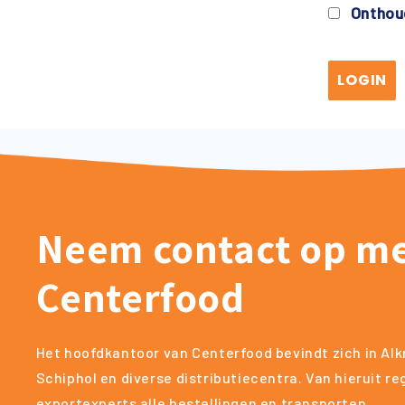
Onthou
Neem contact op m
Centerfood
Het hoofdkantoor van Centerfood bevindt zich in Alk
Schiphol en diverse distributiecentra. Van hieruit r
exportexperts alle bestellingen en transporten.