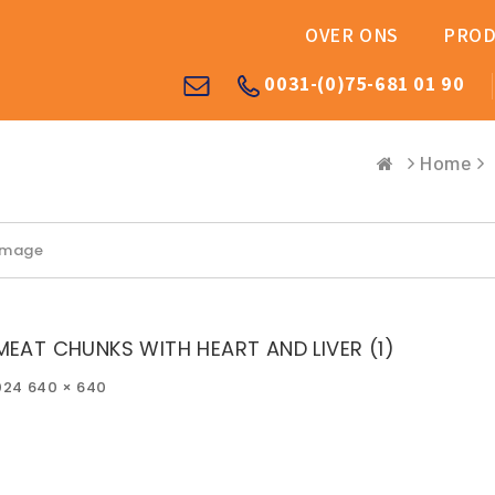
OVER ONS
PROD
0031-(0)75-681 01 90
Home
 Image
MEAT CHUNKS WITH HEART AND LIVER (1)
Full
2024
640 × 640
size