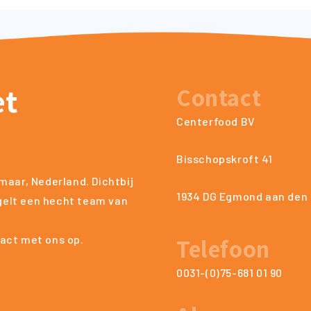
et
Contact
Centerfood BV
Bisschopskroft 41
maar, Nederland. Dichtbij
1934 DG Egmond aan den
egelt een hecht team van
Telefoon
act met ons op.
0031-(0)75-681 01 90